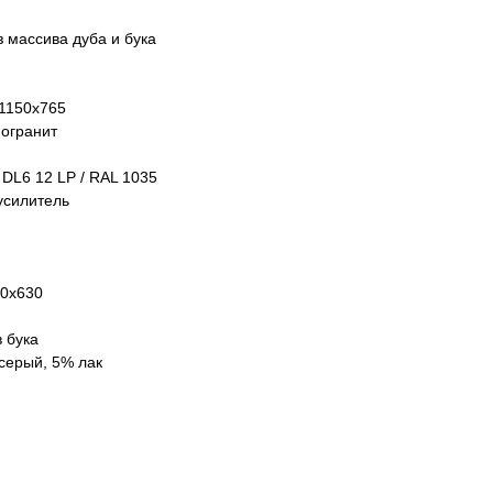
з массива дуба и бука
1150х765
могранит
DL6 12 LP / RAL 1035
усилитель
0х630
в бука
-серый, 5% лак