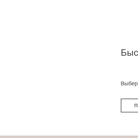
Быс
Выбер
П