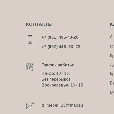
КОНТАКТЫ
К
С
+7 (961) 495-43-20
С
+7 (962) 446‒33‒23
К
Д
График работы:
Пн-Сб:
10 - 19,
К
Без перерывов
Б
Воскресенье
- 10 - 15
М
g_mebel_26@mail.ru