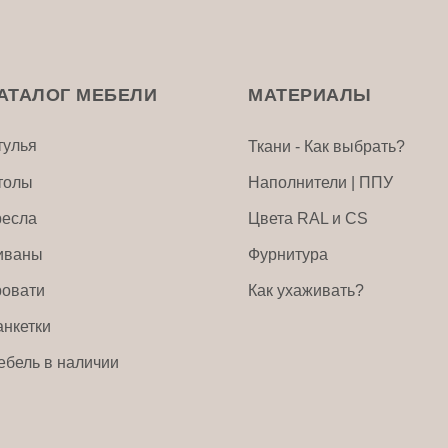
АТАЛОГ МЕБЕЛИ
МАТЕРИАЛЫ
тулья
Ткани - Как выбрать?
толы
Наполнители | ППУ
ресла
Цвета RAL и CS
иваны
Фурнитура
ровати
Как ухаживать?
анкетки
ебель в наличии