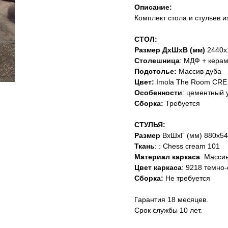
Описание:
Комплект стола и стульев и
СТОЛ:
Размер ДхШхВ (мм)
2440х
Столешница
: МДФ + кера
Подстолье:
Массив дуба
Цвет:
Imola The Room CRE 
Особенности
: цементный 
Сборка:
Требуется
СТУЛЬЯ:
Размер
ВхШхГ (мм) 880х54
Ткань
: : Chess cream 101
Материал каркаса
: Масси
Цвет каркаса
: 9218 темно
Сборка:
Не требуется
Гарантия 18 месяцев.
Срок службы 10 лет.