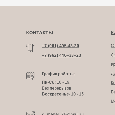
КОНТАКТЫ
К
С
+7 (961) 495-43-20
С
+7 (962) 446‒33‒23
К
Д
График работы:
Пн-Сб:
10 - 19,
К
Без перерывов
Б
Воскресенье
- 10 - 15
М
g_mebel_26@mail.ru