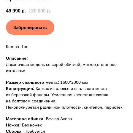
49 990
р.
120 000
р.
Забронировать
Кол-во: 1шт
Описание:
Лаконичная модель со серой обивкой; мягкое,стеганное
изголовье.
Размер спального места:
1600*2000 мм
Конструкция:
Каркас изголовья и спального места
из березовой фанеры. Усиленная крепежная связка
на болтовом соединении.
Пенополиуретан различной плотности, синтепон, периотек.
Материал обивки:
Велюр Avenu
Ножки:
Без ножек
Сборка
: Требуется