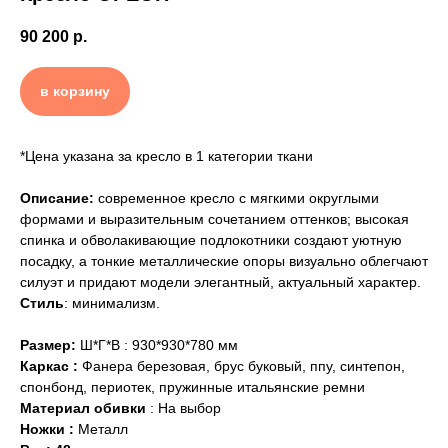
90 200
р.
в корзину
*Цена указана за кресло в 1 категории ткани
Описание:
современное кресло с мягкими округлыми
формами и выразительным сочетанием оттенков; высокая
спинка и обволакивающие подлокотники создают уютную
посадку, а тонкие металлические опоры визуально облегчают
силуэт и придают модели элегантный, актуальный характер.
Стиль
:
минимализм
.
Размер:
Ш*Г*В : 930*930*780 мм
Каркас :
Фанера березовая, брус буковый, ппу, синтепон,
спонбонд, п
ериотек, пружинные итальянские ремни
Материал обивки
: На выбор
Ножки :
Металл