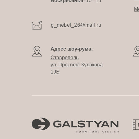
Воскресенье
- 10 - 15
М
g_mebel_26@mail.ru
Адрес шоу-рума:
Ставрополь
ул. Проспект Кулакова
19Б