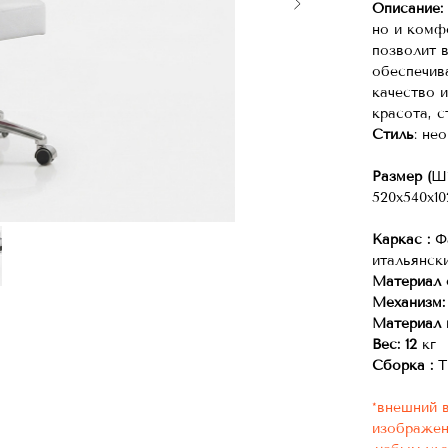
Описание:
но и комф
позволит 
обеспечив
качество 
красота, 
Стиль
: не
Размер (
Ш*
520х540х10
Каркас :
Ф
итальянск
Материал 
Механизм:
Материал 
Вес: 12
кг
Сборка :
Т
*внешний 
изображен