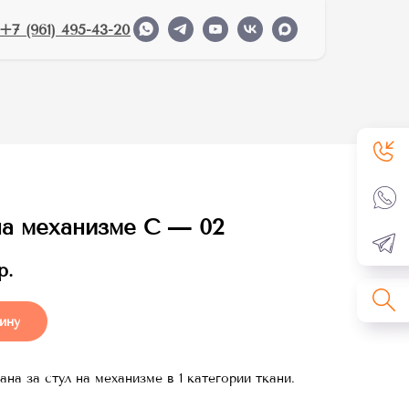
+7 (961) 495-43-20
на механизме C — 02
р.
ину
ана за стул на механизме в 1 категории ткани.