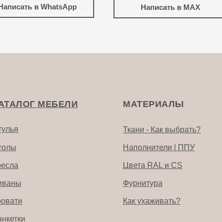
Написать в WhatsApp
Написать в MAX
АТАЛОГ МЕБЕЛИ
МАТЕРИАЛЫ
тулья
Ткани - Как выбрать?
толы
Наполнители | ППУ
ресла
Цвета RAL и CS
иваны
Фурнитура
ровати
Как ухаживать?
анкетки