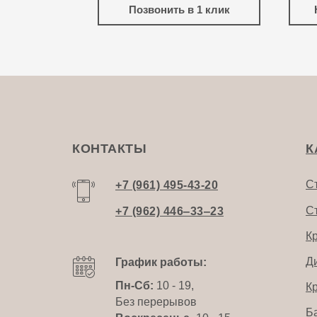
Позвонить в 1 клик
КОНТАКТЫ
К
С
+7 (961) 495-43-20
С
+7 (962) 446‒33‒23
К
Д
График работы:
Пн-Сб:
10 - 19,
К
Без перерывов
Б