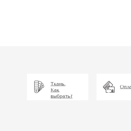
Ткань.
Опл
Как
выбрать?