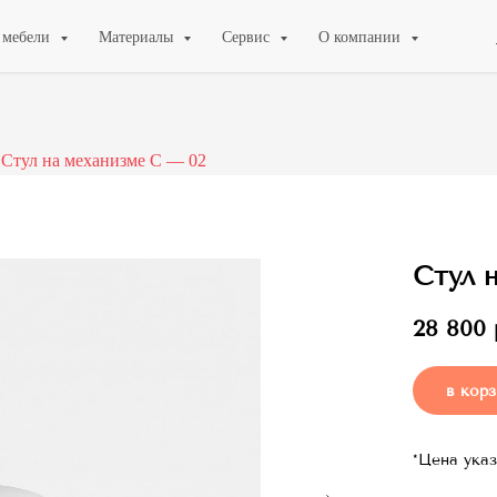
 мебели
Материалы
Сервис
О компании
Стул на механизме C — 02
Стул 
28 800
в корз
*Цена указ