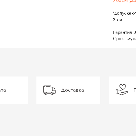
любым уд
*допускаю
2 см
Гарантия 3
Срок служ
ата
Доставка