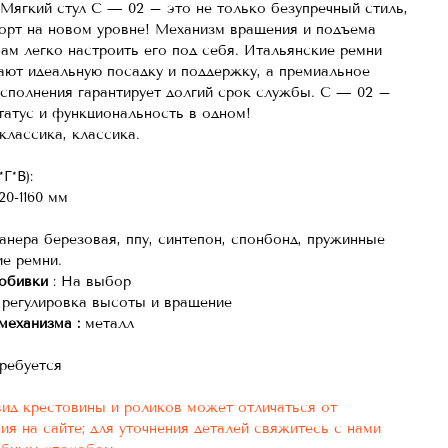
Мягкий стул С — 02 – это не только безупречный стиль,
орт на новом уровне! Механизм вращения и подъема
вам легко настроить его под себя. Итальянские ремни
ают идеальную посадку и поддержку, а премиальное
исполнения гарантирует долгий срок службы. С — 02 –
статус и функциональность в одном!
оклассика, классика.
Г*В):
20-1160
мм
анера березовая, ппу, синтепон, спонбонд,
пружинные
ие ремни.
обивки
: На выбор
регулировка высоты и вращение
механизма :
металл
ребуется
вид крестовины и роликов может отличаться от
ия на сайте; для уточнения деталей свяжитесь с нами