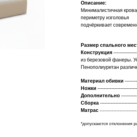
Описание:
Минималистичная кроват
периметру изголовья
подчёркивает современн
Размер спального мес
Конструкция
-----------
из березовой фанеры. У
Пенополиуретан различн
Материал обивки
-------
Ножки
----------------------
Дополнительно
-------
Сборка
---------------------
Матрас
------------------------
*допускаются отклонения р