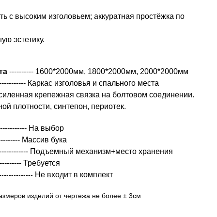
ь с высоким изголовьем; аккуратная простёжка по
ую эстетику.
та
----------
1600*2000мм, 1800*2000мм, 2000*2000мм
--------------- Каркас изголовья и спального места
силенная крепежная связка на болтовом соединении.
ой плотности, синтепон, периотек.
------------ На выбор
------------ Массив бука
--------------- Подъемный механизм+место хранения
------------ Требуется
Не входит в комплект
--------------
азмеров изделий от чертежа не более ± 3см