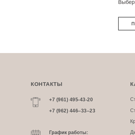
Выбер
П
КОНТАКТЫ
К
С
+7 (961) 495-43-20
С
+7 (962) 446‒33‒23
К
Д
График работы: