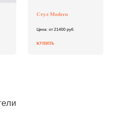
Стул Modern
Ст
Цена: от 21400 руб.
Цен
КУПИТЬ
КУ
тели