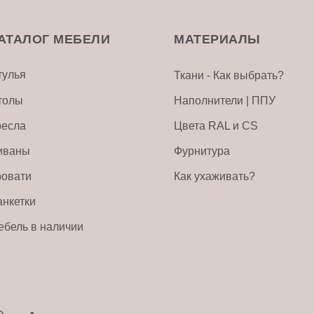
АТАЛОГ МЕБЕЛИ
МАТЕРИАЛЫ
тулья
Ткани - Как выбрать?
толы
Наполнители | ППУ
ресла
Цвета RAL и CS
иваны
Фурнитура
ровати
Как ухаживать?
анкетки
ебель в наличии