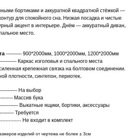
ными бортиками и аккуратной квадратной стёжкой —
онтур для спокойного сна. Низкая посадка и чистые
урный акцент в интерьере. Днём — аккуратный диван,
пальное место.
та
----------
900*2000мм, 1000*2000мм, 1200*2000мм
--------------- Каркас изголовья и спального места
силенная крепежная связка на болтовом соединении.
ой плотности, синтепон, периотек.
------------ На выбор
------------ Массив бука
--------------- Выкатные ящики, бортики, аксессуары
------------ Требуется
Не входит в комплект
--------------
азмеров изделий от чертежа не более ± 3см