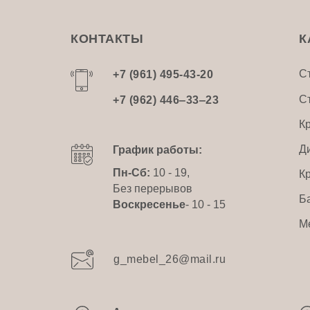
КОНТАКТЫ
К
С
+7 (961) 495-43-20
С
+7 (962) 446‒33‒23
К
Д
График работы:
Пн-Сб:
10 - 19,
К
Без перерывов
Б
Воскресенье
- 10 - 15
М
g_mebel_26@mail.ru