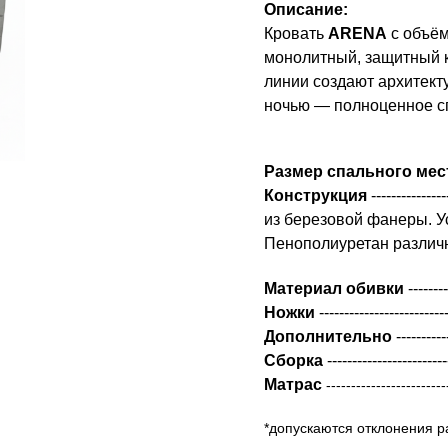
Описание:
Кровать
ARENA
с объём
монолитный, защитный к
линии создают архитект
ночью — полноценное с
Размер спального мес
Конструкция
-----------
из березовой фанеры. У
Пенополиуретан различн
Материал обивки
-------
Ножки
----------------------
Дополнительно
-------
Сборка
---------------------
Матрас
------------------------
*допускаются отклонения р