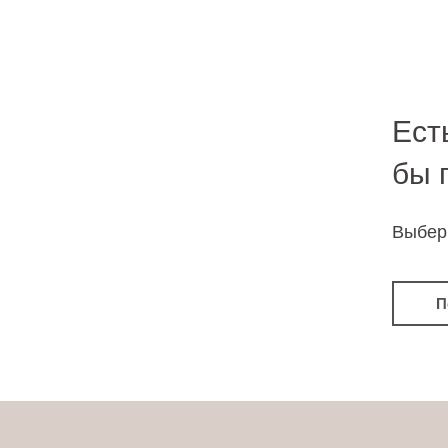
Ест
бы 
Выбер
П