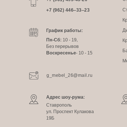
С
+7 (962) 446‒33‒23
К
Д
График работы:
Пн-Сб:
10 - 19,
К
Без перерывов
Б
Воскресенье
- 10 - 15
М
g_mebel_26@mail.ru
Адрес шоу-рума:
Ставрополь
ул. Проспект Кулакова
19Б