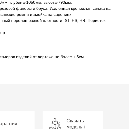
0мм, глубина-1050мм, высота-790мм.
ерезовой фанеры и бруса. Усиленная крепежная связка на
ьянские ремни и змейка на сидениях.
чный поролон разной плотности- ST, HS, HR. Периотек,
бор
азмеров изделий от чертежа не более ± 3см
Скачать
арантия
модель ↓