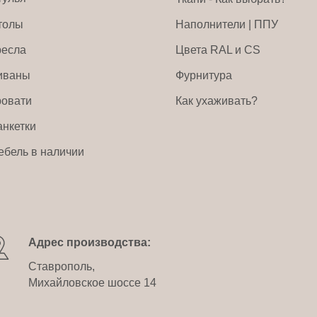
толы
Наполнители | ППУ
ресла
Цвета RAL и CS
иваны
Фурнитура
ровати
Как ухаживать?
анкетки
ебель в наличии
Адрес производства:
Ставрополь,
Михайловское шоссе 14